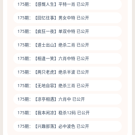
175期：
【感慨人生】
平特一肖 已公开
175期：
【回忆往事】
男女中特 已公开
175期：
【疯狂一夜】
单双中特 已公开
175期：
【道士出山】
绝杀二肖 已公开
175期：
【相逢一笑】
六肖中特 已公开
175期：
【两只老虎】
绝杀半波 已公开
175期：
【无地自容】
绝杀三肖 已公开
175期：
【凉亭相遇】
六肖中 已公开
175期：
【我本闲凉】
稳杀12码 已公开
175期：
【兴趣部落】
必中波色 已公开