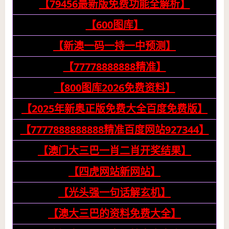
【79456最新版免费功能全解析】
【600图库】
【新澳一码一持一中预测】
【77778888888精准】
【800图库2026免费资料】
【2025年新奥正版免费大全百度免费版】
【7777888888888精准百度网站927344】
【澳门大三巴一肖二肖开奖结果】
【四虎网站新网站】
【光头强一句话解玄机】
【澳大三巴的资料免费大全】