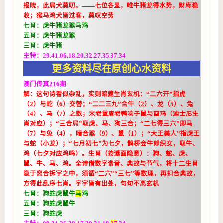
报晓，此局犬莫叨。——七位各显，唯牛猪龙得水势，财库稳
收；猴马鸡犬皆过客，莫叹空劳
七肖：虎牛猪龙猴马鸡
五肖：虎牛猪龙猴
三肖：虎牛猪
主特：29.41.06.18.20.32.27.35.37.34
更多资料尽在原创心水资料
澳门传真216期
解：这句诗看似杂乱，实则暗藏生肖玄机：“二六开”指虎
（2）与蛇（6）交替；“二二三九”合牛（2）、龙（5）、兔
（4）、马（7）之数；米老鼠唐老鸭喻子鼠与酉鸡（迪士尼生
肖对应）；“三合局”取虎、马、狗三合；“二七得三六”即马
（7）与兔（4），暗合猴（9）、鼠（1）；“大王美人”指虎王
与蛇（小龙）；“七月初七”为七夕，鹊桥会牛郎织女，取牛、
鸡（七夕对应鸡鸣）。生肖（按谜面隐意）：狗、蛇、虎、
鼠、牛、马、鸡。全诗借数字谐音、典故与节气，将十二生肖
隐于离合拆字之中，须循“二六”“三七”等数理，再扣合典故，
方得此乱序七肖。字字皆有出处，句句不离玄机
七肖：狗蛇虎鼠牛
马
鸡
五肖：狗蛇虎鼠牛
三肖：狗蛇虎