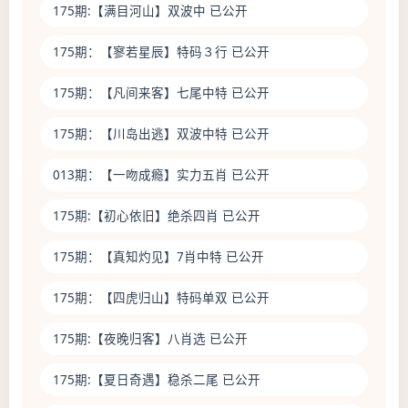
175期:
【满目河山】
双波中 已公开
175期：
【寥若星辰】
特码３行 已公开
175期：
【凡间来客】
七尾中特 已公开
175期：
【川岛出逃】
双波中特 已公开
013期：
【一吻成瘾】
实力五肖 已公开
175期:
【初心依旧】
绝杀四肖 已公开
175期：
【真知灼见】
7肖中特 已公开
175期：
【四虎归山】
特码单双 已公开
175期:
【夜晚归客】
八肖选 已公开
175期:
【夏日奇遇】
稳杀二尾 已公开