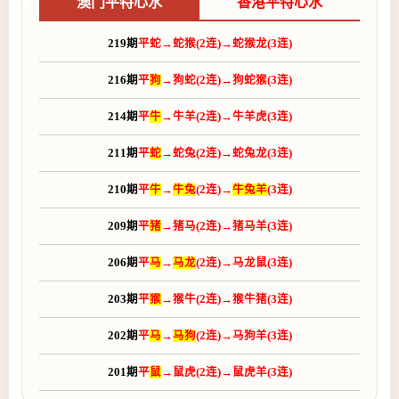
澳门平特心水
香港平特心水
219期
平蛇→蛇猴(2连)→蛇猴龙(3连)
216期
平
狗
→狗蛇(2连)→狗蛇猴(3连)
214期
平
牛
→牛羊(2连)→牛羊虎(3连)
211期
平
蛇
→蛇兔(2连)→蛇兔龙(3连)
210期
平
牛
→
牛兔
(2连)→
牛兔羊
(3连)
209期
平
猪
→猪马(2连)→猪马羊(3连)
206期
平
马
→
马龙
(2连)→马龙鼠(3连)
203期
平
猴
→猴牛(2连)→猴牛猪(3连)
202期
平
马
→
马狗
(2连)→马狗羊(3连)
201期
平
鼠
→鼠虎(2连)→鼠虎羊(3连)