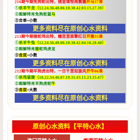
216期今期免狗蛇出特，镜里堪惊两鬓霜
开马37准
①
杀羊牛龙（12.24.36.48.06.18.30.42.03.15.27.39）
②图解特肖免狗蛇鼠
马
③合单+小数
更多资料尽在原创心水资料
213期今期猴蛇鸡出特，蟾宫里面擎红日
开猴35准
①
杀羊牛兔（12.24.36.48.06.18.30.42.04.16.28.40）
②图解特肖
猴
蛇鸡虎龙
③
合双
+小数
更多资料尽在原创心水资料
212期今期羊狗虎出特，一日千里如旋风
开牛06准
①
杀鸡鼠猴（10.22.34.46.07.19.31.43.11.23.35.47）
②图解特肖羊狗虎蛇
牛
③
合双
+大数
更多资料尽在原创心水资料
原创心水资料【平特心水】