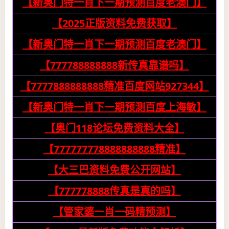
【新奥门特一肖下一期预测百度老澳门】
【2025正版资料免费获取】
【新奥门特一肖下一期预测百度老澳门】
【777788888888新传真靠谱吗】
【7777888888888精准百度网站927344】
【新奥门特一肖下一期预测百度上海敏】
【奥门118论坛免费资料大全】
【777777778888888888精准】
【大三巴资料免费公开网站】
【777778888传真是真的吗】
【管家婆一肖一码精预测】